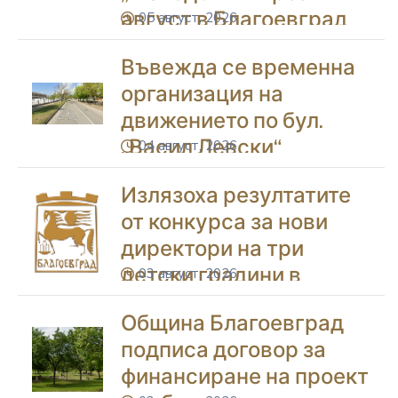
август в Благоевград
05 август, 2026
icon
Въвежда се временна
организация на
движението по бул.
„Васил Левски“
04 август, 2026
icon
Излязоха резултатите
от конкурса за нови
директори на три
детски градини в
03 август, 2026
icon
Благоевград
Община Благоевград
подписа договор за
финансиране на проект