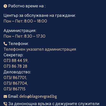
Работно време
Работно време на :
Център за обслужване на граждани:
Пон – Пет: 8:00 – 18:00
Администрация:
Пон – Пет: 8:30 – 17:30
Телефони
Телефони:
Телефонен указател администрация
Секретар:
073 88 44 59
,
073 86 78 28
Деловодство:
073/ 867701
,
073/ 867704
,
073/ 867715
Електронна поща
Email:
delo@blagoevgrad.bg
Телефони за денонощна връзка
За денонощна връзка с дежурните служители