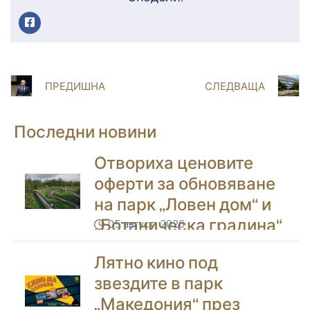
ПРЕДИШНА
СЛЕДВАЩА
Последни новини
Отвориха ценовите
оферти за обновяване
на парк „Ловен дом“ и
„Ботаническа градина“
05 август, 2026
icon
в Благоевград
Лятно кино под
звездите в парк
„Македония“ през