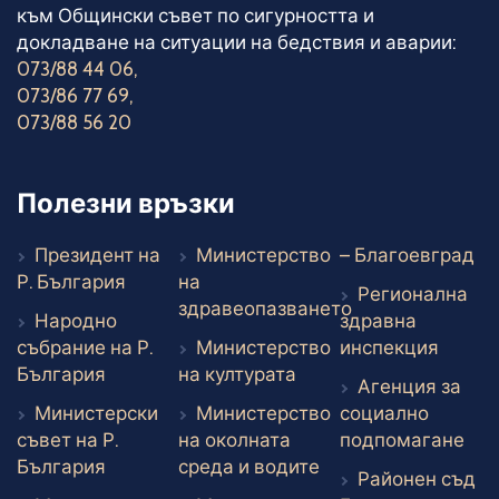
към Общински съвет по сигурността и
докладване на ситуации на бедствия и аварии:
073/88 44 06
,
073/86 77 69
,
073/88 56 20
Полезни връзки
Въ
Президент на
Министерство
– Благоевград
Външен линк
Р. България
на
Регионална
здравеопазването
Народно
здравна
Външен линк
Външе
събрание на Р.
Министерство
инспекция
Външен линк
Външен линк
България
на културата
Агенция за
Министерски
Министерство
социално
Вън
съвет на Р.
на околната
подпомагане
Външен линк
Външен линк
България
среда и водите
Районен съд