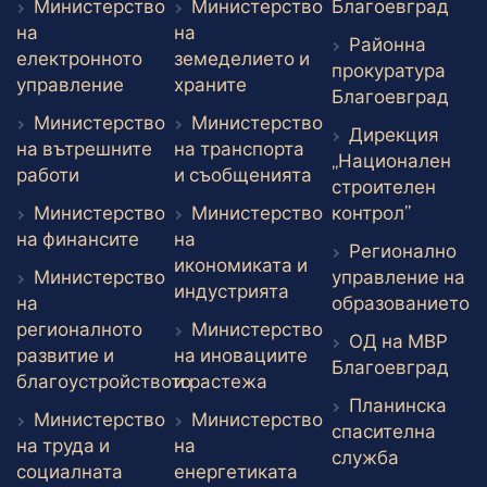
Вън
Министерство
Министерство
Благоевград
на
на
Районна
електронното
земеделието и
прокуратура
Външен линк
Външен линк
управление
храните
Вън
Благоевград
Министерство
Министерство
Дирекция
на вътрешните
на транспорта
„Национален
Външен линк
Външен линк
работи
и съобщенията
строителен
Външен 
Министерство
Министерство
контрол”
Външен линк
на финансите
на
Регионално
икономиката и
Министерство
управление на
Външен линк
индустрията
В
на
образованието
регионалното
Министерство
ОД на МВР
развитие и
на иновациите
Вън
Благоевград
Външен линк
благоустройството
и растежа
Планинска
Външен линк
Министерство
Министерство
спасителна
на труда и
на
Външен л
служба
Външен линк
социалната
енергетиката