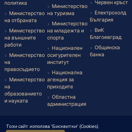
В
Червен кръст
Външен линк
политика
Министерство
Електрохолд
Външен линк
Министерство
на туризма
Външен
България
Външен линк
на отбраната
Министерство
ВиК
Министерство
на младежта и
Вън
Благоевград
Външен линк
на външните
спорта
Външен линк
работи
Общинска
Национален
Външен ли
банка
Министерство
осигурителен
Външен линк
на
институт
Външен линк
правосъдието
Национална
Министерство
агенция за
Външен линк
на
приходите
образованието
Областна
Външен линк
и науката
администрация
Този сайт използва 'Бисквитки' (Cookies).